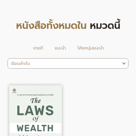
หนังสือทั้งหมดใน
หมวดนี้
ขายดี
แนะนำ
โค้ชหนุ่มแนะนำ
Original
Current
price
price
was:
is:
340.00฿.
310.00฿.