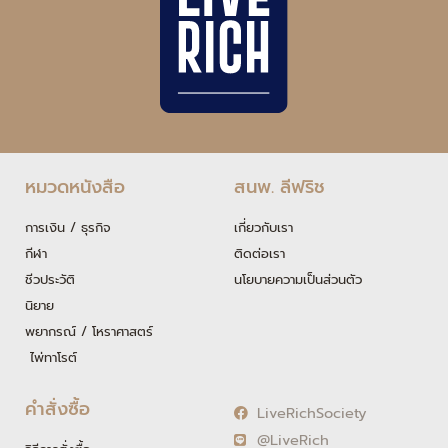
หมวดหนังสือ
สนพ. ลีฟริช
การเงิน / ธุรกิจ
เกี่ยวกับเรา
กีฬา
ติดต่อเรา
ชีวประวัติ
นโยบายความเป็นส่วนตัว
นิยาย
พยากรณ์ / โหราศาสตร์
ไพ่ทาโรต์
คำสั่งซื้อ
LiveRichSociety
@LiveRich