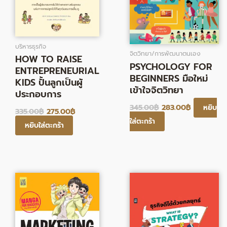
บริหารธุรกิจ
จิตวิทยา/การพัฒนาตนเอง
HOW TO RAISE
PSYCHOLOGY FOR
ENTREPRENEURIAL
BEGINNERS มือใหม่
KIDS ปั้นลูกเป็นผู้
เข้าใจจิตวิทยา
ประกอบการ
345.00
฿
283.00
฿
หยิบ
335.00
฿
275.00
฿
ใส่ตะกร้า
หยิบใส่ตะกร้า
Original
Current
Original
Current
price
price
price
price
was:
is:
was:
is:
280.00฿.
230.00฿.
365.00฿.
299.00฿.