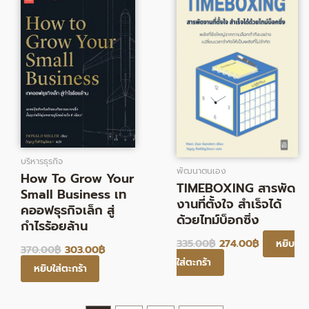
370.00฿.
303.00฿.
335.00฿.
274.00฿.
บริหารธุรกิจ
พัฒนาตนเอง
How To Grow Your
TIMEBOXING สารพัด
Small Business เท
งานที่ตั้งใจ สำเร็จได้
คออฟธุรกิจเล็ก สู่
ด้วยไทม์บ็อกซิ่ง
กำไรร้อยล้าน
335.00
฿
274.00
฿
หยิบ
370.00
฿
303.00
฿
ใส่ตะกร้า
หยิบใส่ตะกร้า