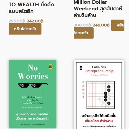
Million Dollar
TO WEALTH มั่งคั่ง
Weekend สุดสัปดาห์
แบบสโตอิก
ล่าเงินล้าน
295.00
฿
242.00
฿
300.00
฿
246.00
฿
หยิบ
หยิบใส่ตะกร้า
ใส่ตะกร้า
Original
Current
Original
Current
price
price
price
price
was:
is:
was:
is:
299.00฿.
245.00฿.
310.00฿.
254.00฿.