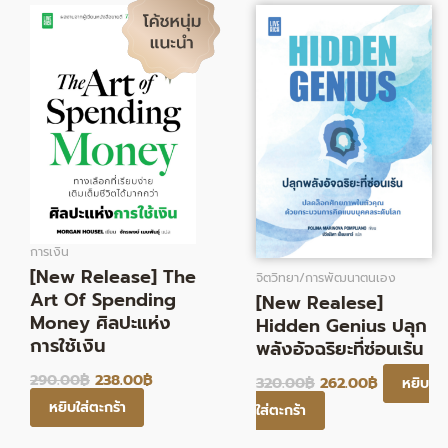
price
price
price
price
was:
is:
was:
is:
290.00฿.
238.00฿.
320.00฿.
262.00฿.
การเงิน
[New Release] The
จิตวิทยา/การพัฒนาตนเอง
Art Of Spending
[New Realese]
Money ศิลปะแห่ง
Hidden Genius ปลุก
การใช้เงิน
พลังอัจฉริยะที่ซ่อนเร้น
290.00
฿
238.00
฿
320.00
฿
262.00
฿
หยิบ
หยิบใส่ตะกร้า
ใส่ตะกร้า