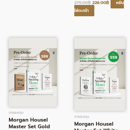
275.00
฿
226.00
฿
หยิบ
ใส่ตะกร้า
Original
Current
Original
Current
price
price
price
price
was:
is:
was:
is:
901.00฿.
599.00฿.
879.00฿.
559.00฿.
การลงทุน
การลงทุน
Morgan Housel
Morgan Housel
Master Set Gold