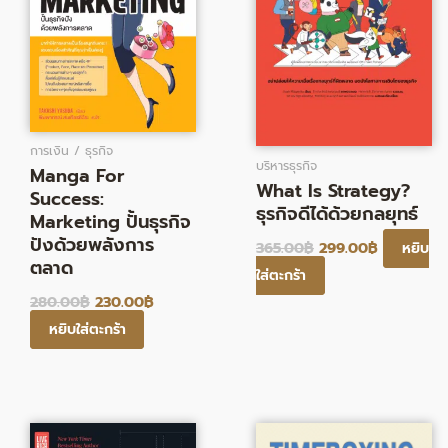
การเงิน / ธุรกิจ
บริหารธุรกิจ
Manga For
What Is Strategy?
Success:
ธุรกิจดีได้ด้วยกลยุทธ์
Marketing ปั้นธุรกิจ
ปังด้วยพลังการ
365.00
฿
299.00
฿
หยิบ
ตลาด
ใส่ตะกร้า
280.00
฿
230.00
฿
หยิบใส่ตะกร้า
Original
Current
Original
Current
price
price
price
price
was:
is:
was:
is: