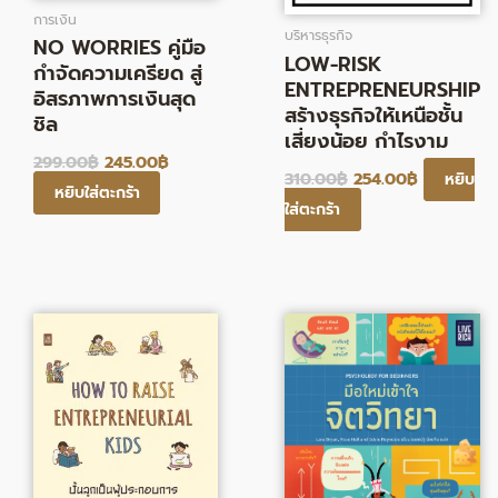
การเงิน
บริหารธุรกิจ
NO WORRIES คู่มือ
LOW-RISK
กําจัดความเครียด สู่
ENTREPRENEURSHIP
อิสรภาพการเงินสุด
สร้างธุรกิจให้เหนือชั้น
ชิล
เสี่ยงน้อย กําไรงาม
299.00
฿
245.00
฿
310.00
฿
254.00
฿
หยิบ
หยิบใส่ตะกร้า
ใส่ตะกร้า
Original
Current
Original
Current
price
price
price
price
was:
is:
was:
is:
335.00฿.
275.00฿.
345.00฿.
283.00฿.