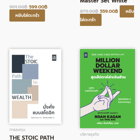
Master Set White
901.00
฿
599.00
฿
879.00
฿
559.00
฿
หยิบ
หยิบใส่ตะกร้า
ใส่ตะกร้า
Original
Current
Original
Current
price
price
price
price
was:
is:
was:
is:
295.00฿.
242.00฿.
300.00฿.
246.00฿.
การลงทุน
บริหารธุรกิจ
THE STOIC PATH