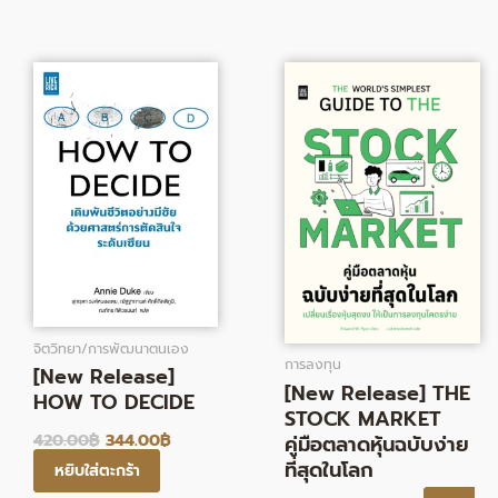
Original
Current
Original
Current
price
price
price
price
was:
is:
was:
is:
420.00฿.
344.00฿.
275.00฿.
226.00฿.
จิตวิทยา/การพัฒนาตนเอง
การลงทุน
[New Release]
[New Release] THE
HOW TO DECIDE
STOCK MARKET
420.00
฿
344.00
฿
คู่มือตลาดหุ้นฉบับง่าย
ที่สุดในโลก
หยิบใส่ตะกร้า