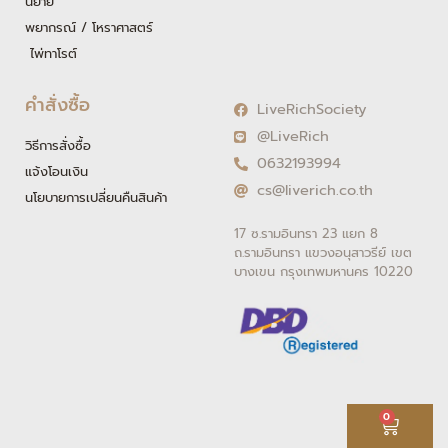
นิยาย
พยากรณ์ / โหราศาสตร์
ไพ่ทาโรต์
คำสั่งซื้อ
LiveRichSociety
@LiveRich
วิธีการสั่งซื้อ
0632193994
แจ้งโอนเงิน
cs@liverich.co.th
นโยบายการเปลี่ยนคืนสินค้า
17 ซ.รามอินทรา 23 แยก 8
ถ.รามอินทรา แขวงอนุสาวรีย์ เขต
บางเขน กรุงเทพมหานคร 10220
Cart
0