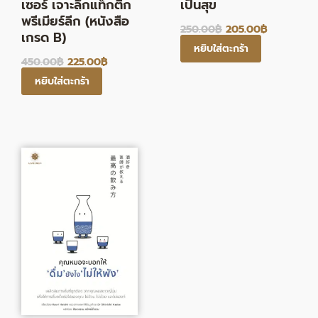
เซอร์ เจาะลึกแท็กติก
เป็นสุข
พรีเมียร์ลีก (หนังสือ
250.00
฿
205.00
฿
เกรด B)
หยิบใส่ตะกร้า
450.00
฿
225.00
฿
หยิบใส่ตะกร้า
Original
Current
price
price
was:
is:
265.00฿.
217.00฿.