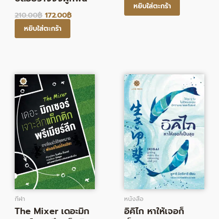
หยิบใส่ตะกร้า
210.00
฿
172.00
฿
หยิบใส่ตะกร้า
Original
Current
Original
Current
price
price
price
price
was:
is:
was:
is:
450.00฿.
225.00฿.
250.00฿.
205.00฿.
กีฬา
หนังสือ
The Mixer เดอะมิก
อิคิไก หาให้เจอก็