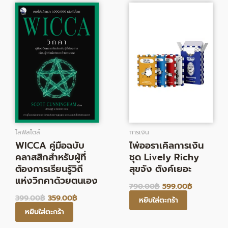
price
price
price
price
was:
is:
was:
is:
399.00฿.
359.00฿.
790.00฿.
599.00฿.
ไลฟ์สไตล์
การเงิน
WICCA คู่มือฉบับ
ไพ่ออราเคิลการเงิน
คลาสสิกสำหรับผู้ที่
ชุด Lively Richy
ต้องการเรียนรู้วิถี
สุขจัง ตังค์เยอะ
แห่งวิกคาด้วยตนเอง
790.00
฿
599.00
฿
399.00
฿
359.00
฿
หยิบใส่ตะกร้า
หยิบใส่ตะกร้า