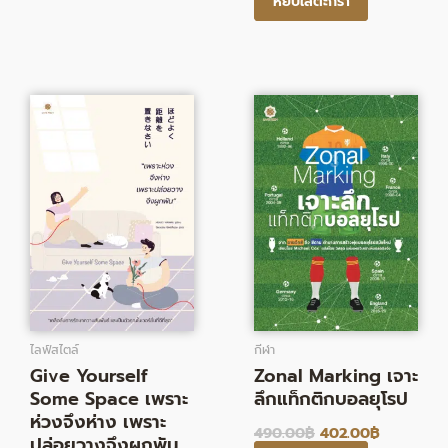
หยิบใส่ตะกร้า
Original
Current
Original
Current
price
price
price
price
was:
is:
was:
is:
210.00฿.
172.00฿.
490.00฿.
402.00฿.
ไลฟ์สไตล์
กีฬา
Give Yourself
Zonal Marking เจาะ
Some Space เพราะ
ลึกแท็กติกบอลยุโรป
ห่วงจึงห่าง เพราะ
490.00
฿
402.00
฿
ปล่อยวางจึงผูกพัน