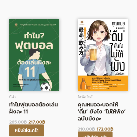
Original
Current
Original
Current
price
price
price
price
was:
is:
was:
is:
265.00฿.
217.00฿.
210.00฿.
172.00฿.
กีฬา
ไลฟ์สไตล์
ทำไมฟุตบอลต้องเล่น
คุณหมอจะบอกให้
ฝั่งละ 11
‘ดื่ม’ ยังไง ‘ไม่ให้พัง’
ฉบับมังงะ
265.00
฿
217.00
฿
210.00
฿
172.00
฿
หยิบใส่ตะกร้า