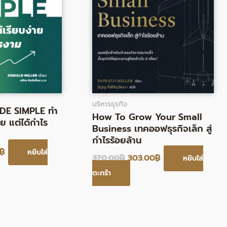
บริหารธุรกิจ
E SIMPLE ทํา
How To Grow Your Small
าย แต่ได้กําไร
Business เทคออฟธุรกิจเล็ก สู่
กำไรร้อยล้าน
฿
หยิบใส่
370.00
฿
303.00
฿
หยิบใส่
ตะกร้า