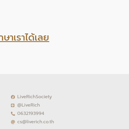
กษาเราได้เลย
LiveRichSociety
@LiveRich
0632193994
cs@liverich.co.th