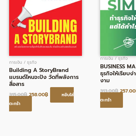
การเงิน / ธุรกิจ
การเงิน / ธุรกิจ
BUSINESS MAD
Building A StoryBrand
ธุรกิจให้เรียบง่
แบรนด์ไหนจะปัง วัดที่พลังการ
งาม
สื่อสาร
313.00
฿
257.00
315.00
฿
258.00
฿
หยิบใส่
ตะกร้า
ตะกร้า