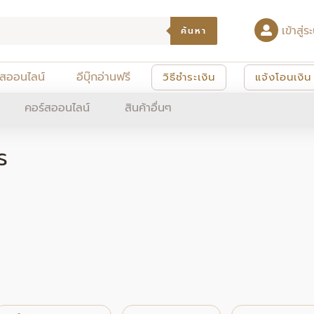
เข้าสู
ค้นหา
์สออนไลน์
อีบุ๊กอ่านฟรี
วิธีชำระเงิน
แจ้งโอนเงิน
คอร์สออนไลน์
สินค้าอื่นๆ
ร