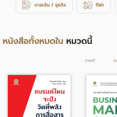
การเงิน / ธุรกิจ
กีฬา
หนังสือทั้งหมดใน
หมวดนี้
ขายดี
แ
Original
Current
Origin
price
price
price
was:
is:
was:
315.00฿.
258.00฿.
313.00