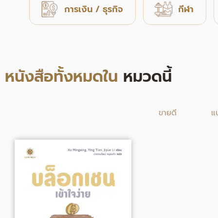
การเงิน / ธุรกิจ
กีฬา
หนังสือทั้งหมดใน
หมวดนี้
ขายดี
แ
Original
Current
price
price
was:
is:
320.00฿.
262.00฿.