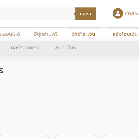
เข้าสู
ค้นหา
์สออนไลน์
อีบุ๊กอ่านฟรี
วิธีชำระเงิน
แจ้งโอนเงิน
คอร์สออนไลน์
สินค้าอื่นๆ
ร