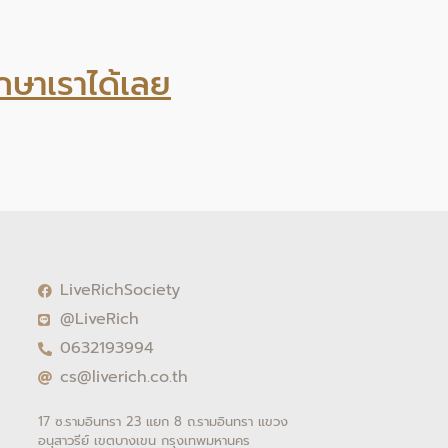
กษาเราได้เลย
LiveRichSociety
@LiveRich
0632193994
cs@liverich.co.th
17 ซ.รามอินทรา 23 แยก 8 ถ.รามอินทรา แขวง
อนุสาวรีย์ เขตบางเขน กรุงเทพมหานคร