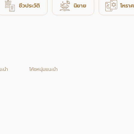
ชีวประวัติ
นิยาย
โหราศ
นะนำ
โค้ชหนุ่มแนะนำ