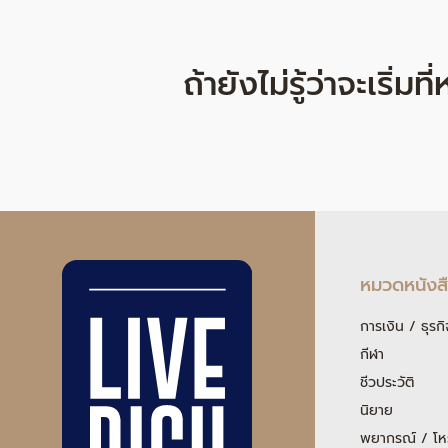
ถ้ายังไม่รู้ว่าจะเริ่ม
หมวดหนังส
การเงิน / ธุรกิ
กีฬา
ชีวประวัติ
นิยาย
พยากรณ์ / โห