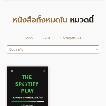
หนังสือทั้งหมดใน
หมวดนี้
ขายดี
แนะนำ
โค้ชหนุ่มแนะนำ
Original
Current
price
price
was:
is:
415.00฿.
385.00฿.