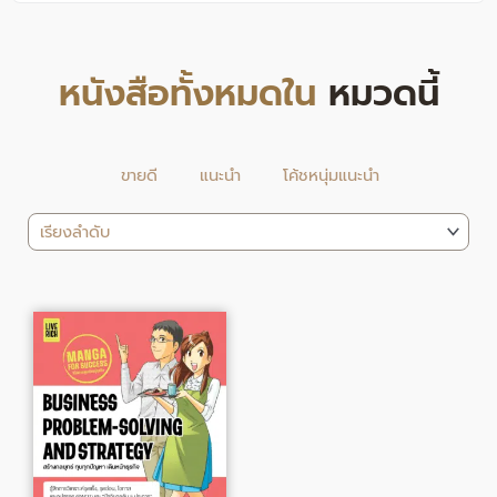
หนังสือทั้งหมดใน
หมวดนี้
ขายดี
แนะนำ
โค้ชหนุ่มแนะนำ
Original
Current
price
price
was:
is:
330.00฿.
271.00฿.