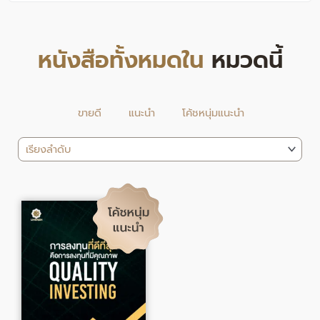
หนังสือทั้งหมดใน
หมวดนี้
ขายดี
แนะนำ
โค้ชหนุ่มแนะนำ
Original
Current
price
price
was:
is:
295.00฿.
242.00฿.