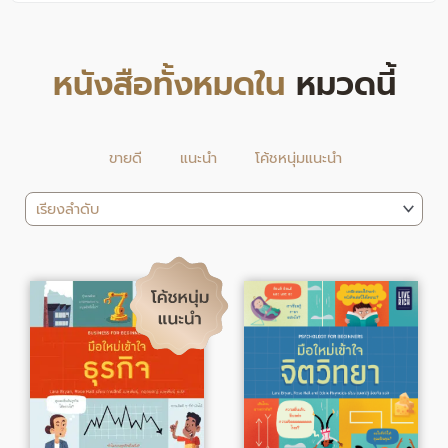
หนังสือทั้งหมดใน
หมวดนี้
ขายดี
แนะนำ
โค้ชหนุ่มแนะนำ
Original
Current
Original
Current
price
price
price
price
was:
is:
was:
is:
345.00฿.
283.00฿.
345.00฿.
283.00฿.