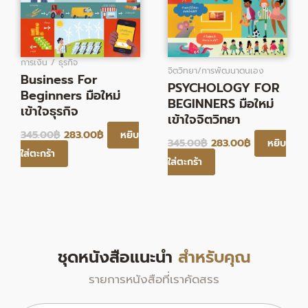
การเงิน / ธุรกิจ
จิตวิทยา/การพัฒนาตนเอง
Business For
PSYCHOLOGY FOR
Beginners มือใหม่
BEGINNERS มือใหม่
เข้าใจธุรกิจ
เข้าใจจิตวิทยา
345.00
฿
283.00
฿
หยิบ
345.00
฿
283.00
฿
หยิบ
ใส่ตะกร้า
ใส่ตะกร้า
ชุดหนังสือแนะนำ
สำหรับคุณ
รายการหนังสือที่เราคัดสรร