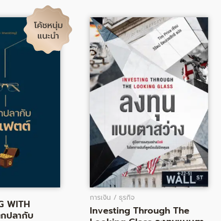
al
Current
Original
Current
price
price
price
is:
was:
is:
0฿.
201.00฿.
320.00฿.
262.00฿.
การเงิน / ธุรกิจ
G WITH
Investing Through The
ตกปลากับ