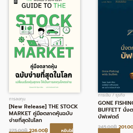
275.00฿.
226.00฿.
245.0
การเงิน / ธุรกิจ
การลงทุน
GONE FISHIN
[New Release] THE STOCK
BUFFETT นั่ง
MARKET คู่มือตลาดหุ้นฉบับ
บัฟเฟตต์
ง่ายที่สุดในโลก
245.00
฿
201.0
275.00
฿
226.00
฿
หยิบใส่