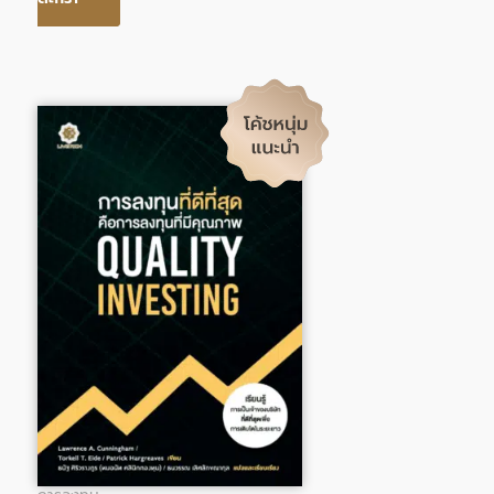
Original
Current
price
price
was:
is:
295.00฿.
242.00฿.