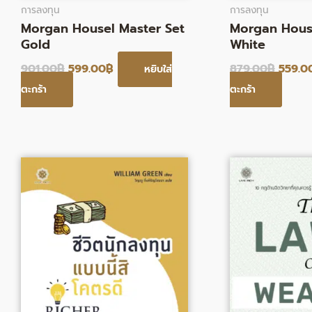
การลงทุน
การลงทุน
Morgan Housel Master Set
Morgan House
Gold
White
901.00
฿
599.00
฿
879.00
฿
559.0
หยิบใส่
ตะกร้า
ตะกร้า
Original
Current
Origin
price
price
price
was:
is:
was:
465.00฿.
381.00฿.
340.0