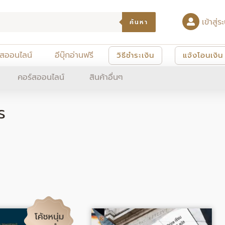
เข้าสู
ค้นหา
์สออนไลน์
อีบุ๊กอ่านฟรี
วิธีชำระเงิน
แจ้งโอนเงิน
คอร์สออนไลน์
สินค้าอื่นๆ
ร
al
Current
Original
Current
price
price
price
is:
was:
is: