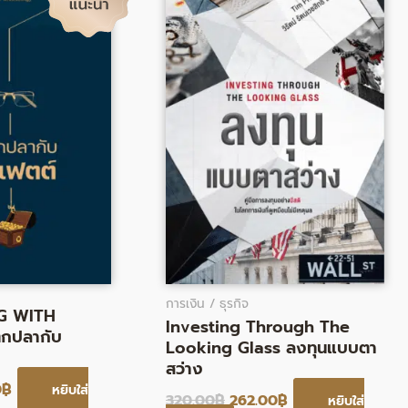
0฿.
201.00฿.
320.00฿.
262.00฿.
การเงิน / ธุรกิจ
G WITH
Investing Through The
ตกปลากับ
Looking Glass ลงทุนแบบตา
สว่าง
0
฿
หยิบใส่
320.00
฿
262.00
฿
หยิบใส่