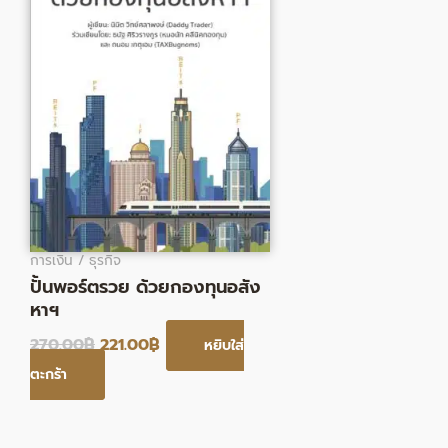
การเงิน / ธุรกิจ
ปั้นพอร์ตรวย ด้วยกองทุนอสัง
หาฯ
270.00
฿
221.00
฿
หยิบใส่
ตะกร้า