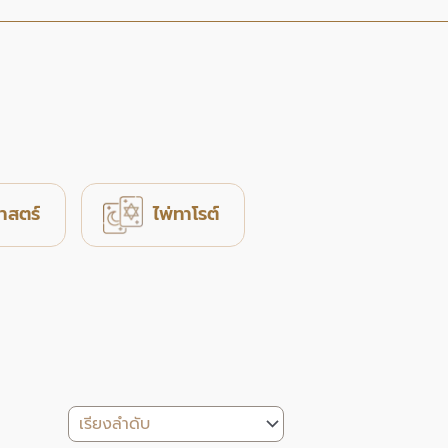
าสตร์
ไพ่ทาโรต์