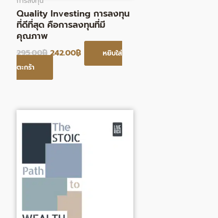
การลงทุน
Quality Investing การลงทุน
ที่ดีที่สุด คือการลงทุนที่มี
คุณภาพ
295.00
฿
242.00
฿
หยิบใส่
ตะกร้า
Original
Current
price
price
was:
is:
295.00฿.
242.00฿.