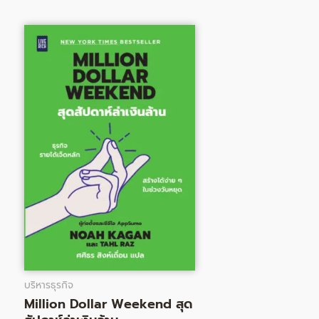
Original
Current
price
price
was:
is:
300.00฿.
246.00฿.
บริหารธุรกิจ
Million Dollar Weekend สุด