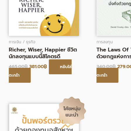
การเงิน / ธุรกิจ
การลงทุน
Richer, Wiser, Happier ชีวิต
The Laws Of W
นักลงทุนแบบนี้สิโคตรดี
ด้วยกฎแห่งกา
465.00
฿
381.00
฿
340.00
฿
279.0
หยิบใส่
ตะกร้า
ตะกร้า
Original
Current
price
price
was:
is:
270.00฿.
221.00฿.