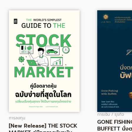
Original
Current
Origin
price
price
price
was:
is:
was:
275.00฿.
226.00฿.
245.0
การเงิน / ธุรกิจ
การลงทุน
GONE FISHIN
[New Release] THE STOCK
BUFFETT นั่ง