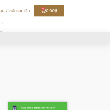
Cart
0
่ระบบ / สมัครสมาชิก
0.00
฿
Original
Current
price
price
was:
is: