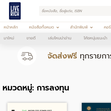
Skip
Products
to
search
content
หน้าหลัก
หนังสือทั้งหมด
สำนักพิมพ์
คอร
มาใหม่
ขายดี
เล่มไหนน่าอ่าน
โค้ชหนุ่มแนะนำ
จัดส่งฟรี
ทุกรายกา
หมวดหมู่: การลงทุน
Original
Current
Origin
price
price
price
was:
is:
was: