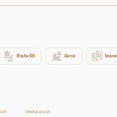
ชีวประวัติ
นิยาย
โหราศ
นะนำ
โค้ชหนุ่มแนะนำ