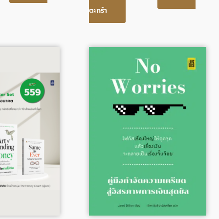
ตะกร้า
al
Current
Original
Current
price
price
price
is:
was:
is:
0฿.
559.00฿.
299.00฿.
245.00฿.