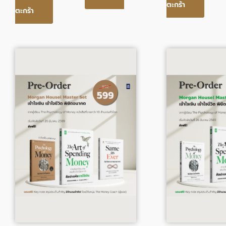
ตะกร้า
ตะกร้า
Original
Current
Origin
price
price
price
was:
is:
was:
901.00฿.
599.00฿.
879.0