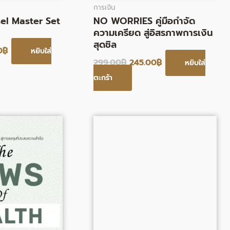
การเงิน
l Master Set
NO WORRIES คู่มือกําจัด
ความเครียด สู่อิสรภาพการเงิน
สุดชิล
0
฿
หยิบใส่
299.00
฿
245.00
฿
หยิบใส่
ตะกร้า
al
Current
Original
Current
price
price
price
is:
was:
is:
0฿.
279.00฿.
320.00฿.
262.00฿.