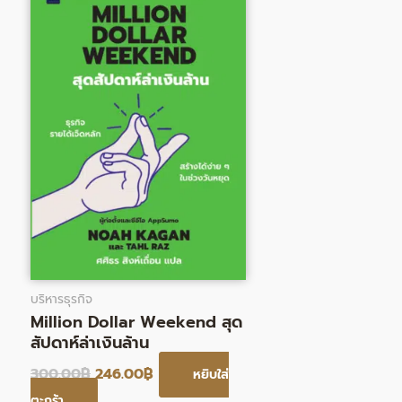
300.00฿.
246.00฿.
บริหารธุรกิจ
Million Dollar Weekend สุด
สัปดาห์ล่าเงินล้าน
300.00
฿
246.00
฿
หยิบใส่
ตะกร้า