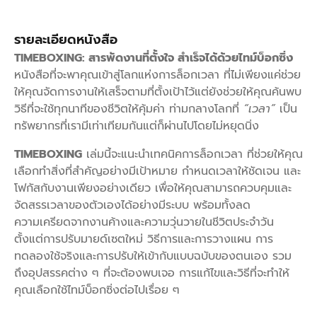
สำเร็จ
ได้
รายละเอียดหนังสือ
ด้วย
TIMEBOXING: สารพัดงานที่ตั้งใจ สำเร็จได้ด้วยไทม์บ็อกซิ่ง
ไทม์บ็
หนังสือที่จะพาคุณเข้าสู่โลกแห่งการล็อกเวลา ที่ไม่เพียงแค่ช่วย
ให้คุณจัดการงานให้เสร็จตามที่ตั้งเป้าไว้แต่ยังช่วยให้คุณค้นพบ
อก
วิธีที่จะใช้ทุกนาทีของชีวิตให้คุ้มค่า ท่ามกลางโลกที่
“เวลา”
เป็น
ซิ่ง
ทรัพยากรที่เรามีเท่าเทียมกันแต่ก็ผ่านไปโดยไม่หยุดนิ่ง
ชิ้น
TIMEBOXING
เล่มนี้จะแนะนำเทคนิคการล็อกเวลา ที่ช่วยให้คุณ
เลือกทำสิ่งที่สำคัญอย่างมีเป้าหมาย กำหนดเวลาให้ชัดเจน และ
โฟกัสกับงานเพียงอย่างเดียว เพื่อให้คุณสามารถควบคุมและ
จัดสรรเวลาของตัวเองได้อย่างมีระบบ พร้อมทั้งลด
ความเครียดจากงานค้างและความวุ่นวายในชีวิตประจำวัน
ตั้งแต่การปรับมายด์เซตใหม่ วิธีการและการวางแผน การ
ทดลองใช้จริงและการปรับให้เข้ากับแบบฉบับของตนเอง รวม
ถึงอุปสรรคต่าง ๆ ที่จะต้องพบเจอ การแก้ไขและวิธีที่จะทำให้
คุณเลือกใช้ไทม์บ็อกซิ่งต่อไปเรื่อย ๆ