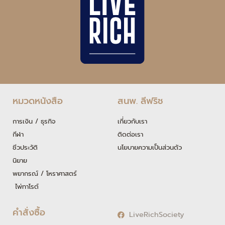
หมวดหนังสือ
สนพ. ลีฟริช
การเงิน / ธุรกิจ
เกี่ยวกับเรา
กีฬา
ติดต่อเรา
ชีวประวัติ
นโยบายความเป็นส่วนตัว
นิยาย
พยากรณ์ / โหราศาสตร์
ไพ่ทาโรต์
คำสั่งซื้อ
LiveRichSociety