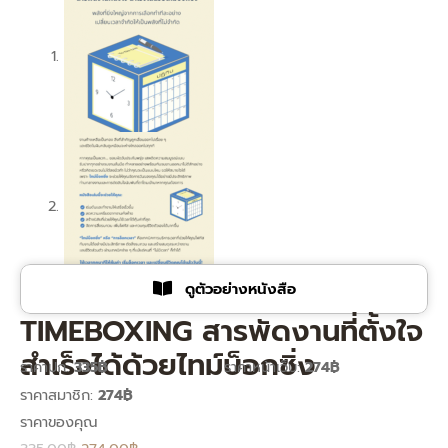
ดูตัวอย่างหนังสือ
TIMEBOXING สารพัดงานที่ตั้งใจ
สำเร็จได้ด้วยไทม์บ็อกซิ่ง
ราคาปก:
335฿
ราคาหน้าเว็บ:
274฿
ราคาสมาชิก:
274฿
Original
Current
price
price