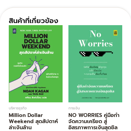
สินค้าที่เกี่ยวข้อง
Original
Current
Original
Current
price
price
price
price
was:
is:
was:
is:
300.00฿.
246.00฿.
299.00฿.
245.00฿.
บริหารธุรกิจ
การเงิน
Million Dollar
NO WORRIES คู่มือกํา
Weekend สุดสัปดาห์
จัดความเครียด สู่
ล่าเงินล้าน
อิสรภาพการเงินสุดชิล