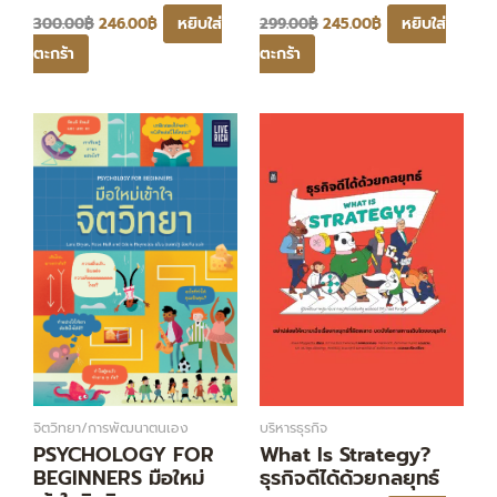
หยิบใส่
หยิบใส่
300.00
฿
246.00
฿
299.00
฿
245.00
฿
ตะกร้า
ตะกร้า
Original
Current
Original
Current
price
price
price
price
was:
is:
was:
is:
345.00฿.
283.00฿.
365.00฿.
299.00฿.
บริหารธุรกิจ
จิตวิทยา/การพัฒนาตนเอง
What Is Strategy?
PSYCHOLOGY FOR
ธุรกิจดีได้ด้วยกลยุทธ์
BEGINNERS มือใหม่