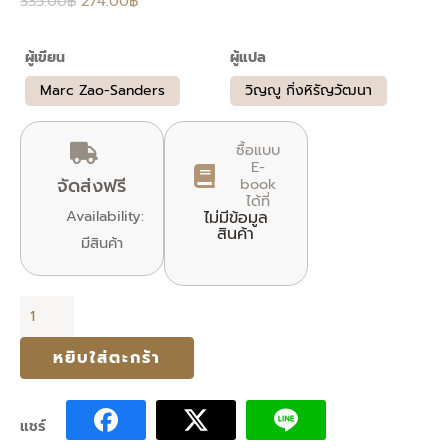
335.00
฿
274.00
฿
was:
is:
335.00฿.
274.00฿.
ผู้เขียน
ผู้แปล
Marc Zao-Sanders
วิญญู กิ่งหิรัญวัฒนา
ซื้อแบบ
E-
จัดส่งฟรี
book
ได้ที่
Availability:
ไม่มีข้อมูล
สินค้า
มีสินค้า
จำนวน
TIMEBOXING
หยิบใส่ตะกร้า
สารพัด
งาน
ที่
แชร์
ตั้งใจ