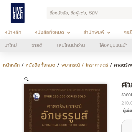
Skip
Products
to
search
content
หน้าหลัก
หนังสือทั้งหมด
สำนักพิมพ์
คอร
มาใหม่
ขายดี
เล่มไหนน่าอ่าน
โค้ชหนุ่มแนะนำ
หน้าหลัก
/
หนังสือทั้งหมด
/
พยากรณ์ / โหราศาสตร์
/ ศาสตร์พย
🔍
ศา
ราคา
210.
ผู้เข