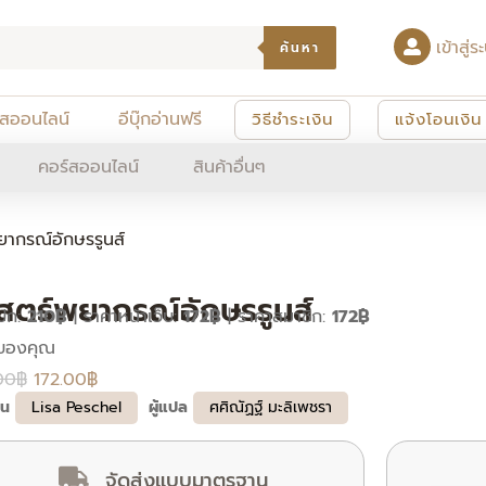
เข้าสู
ค้นหา
์สออนไลน์
อีบุ๊กอ่านฟรี
วิธีชำระเงิน
แจ้งโอนเงิน
คอร์สออนไลน์
สินค้าอื่นๆ
ากรณ์อักษรรูนส์
สตร์พยากรณ์อักษรรูนส์
ปก:
210฿
|
ราคาหน้าเว็บ:
172฿
|
ราคาสมาชิก:
172฿
Original
Current
price
price
00
฿
172.00
฿
ียน
Lisa Peschel
ผู้แปล
ศศิณัฏฐ์ มะลิเพชรา
was:
is:
210.00฿.
172.00฿.
จัดส่งแบบมาตรฐาน