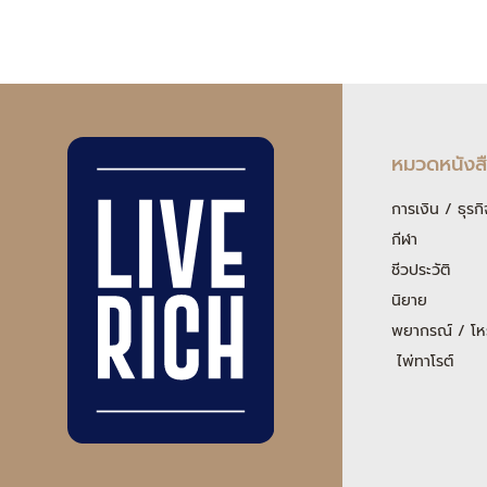
หมวดหนังส
การเงิน / ธุรกิ
กีฬา
ชีวประวัติ
นิยาย
พยากรณ์ / โห
ไพ่ทาโรต์