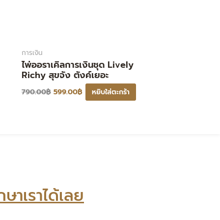
การเงิน
ไพ่ออราเคิลการเงินชุด Lively
Richy สุขจัง ตังค์เยอะ
790.00
฿
599.00
฿
หยิบใส่ตะกร้า
กษาเราได้เลย