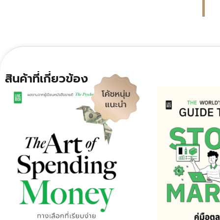
สินค้าที่เกี่ยวข้อง
Original
Current
Original
C
price
price
price
p
was:
is:
was:
i
290.00฿.
238.00฿.
275.00฿.
2