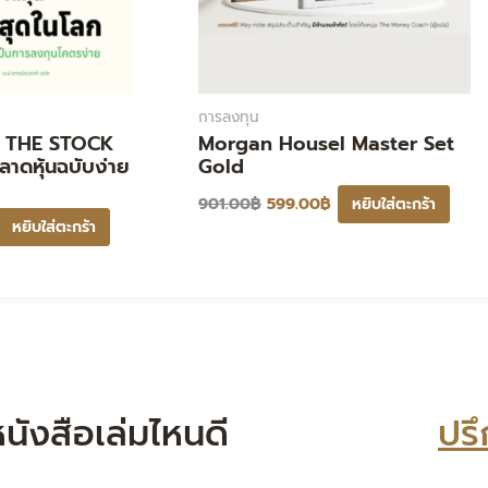
การลงทุน
] THE STOCK
Morgan Housel Master Set
าดหุ้นฉบับง่าย
Gold
901.00
฿
599.00
฿
หยิบใส่ตะกร้า
หยิบใส่ตะกร้า
ที่หนังสือเล่มไหนดี
ปรึ