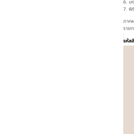
6. เค
7. พ
ภาค
รายกา
รหัส