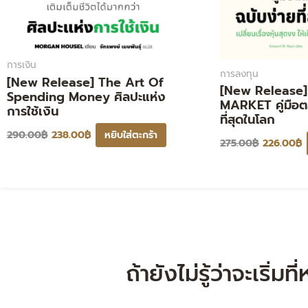
การเงิน
การลงทุน
[New Release] The Art Of
[New Release
Spending Money ศิลปะแห่ง
MARKET คู่มือตล
การใช้เงิน
ที่สุดในโลก
290.00
฿
238.00
฿
หยิบใส่ตะกร้า
275.00
฿
226.00
฿
ถ้ายังไม่รู้ว่าจะเริ่ม