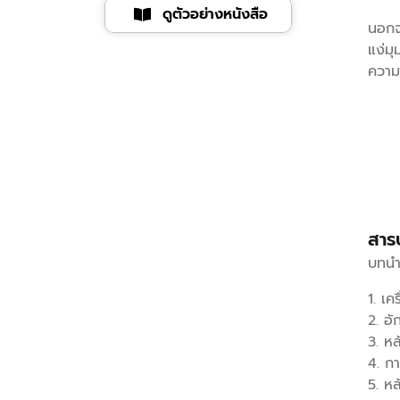
ดูตัวอย่างหนังสือ
นอกจา
แง่มุ
ความ
สาร
บทนํ
1. เค
2. อ
3. ห
4. ก
5. หล