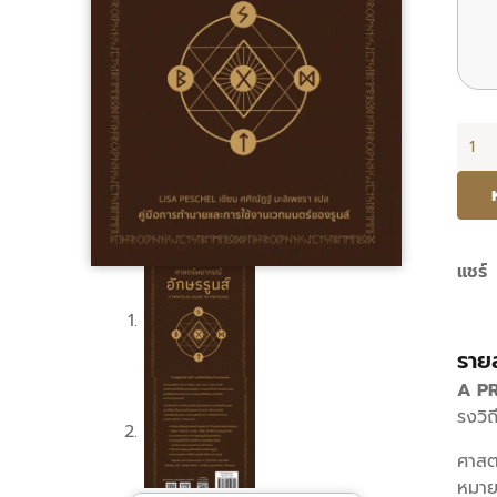
จำนว
ศาสต
พยาก
อักษ
รูนส์
แชร์
ชิ้น
ราย
A PR
รงวิ
ศาสต
หมาย