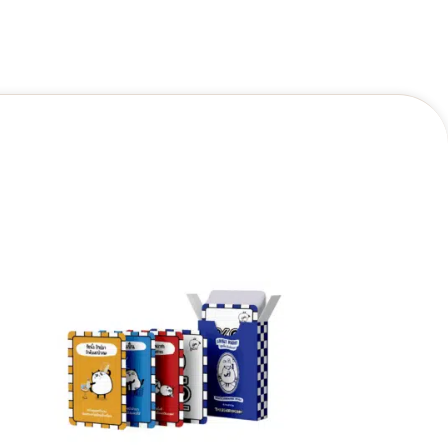
Original
Current
price
price
was:
is:
790.00฿.
599.00฿.