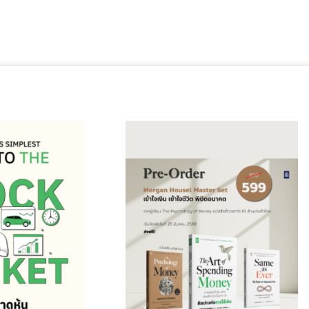
urrent
Original
Current
rice
price
price
s:
was:
is:
26.00฿.
901.00฿.
599.00฿.