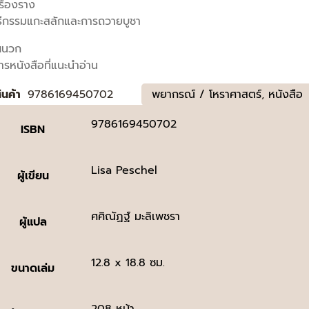
รื่องราง
ิธีกรรมแกะสลักและการถวายบูชา
ผนวก
รหนังสือที่แนะนําอ่าน
สินค้า
9786169450702
พยากรณ์ / โหราศาสตร์
,
หนังสือ
9786169450702
ISBN
Lisa Peschel
ผู้เขียน
ศศิณัฏฐ์ มะลิเพชรา
ผู้แปล
12.8 x 18.8 ซม.
ขนาดเล่ม
208 หน้า