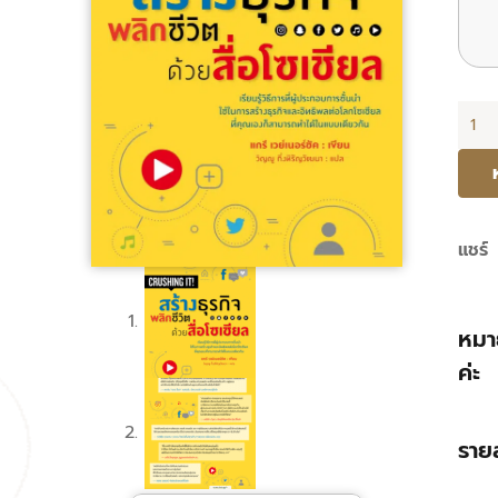
จำนว
CRU
IT!
สร้าง
ธุรกิจ
แชร์
พลิก
ชีวิต
หมา
ด้วย
ค่ะ
สื่อ
โซ
เชีย
ราย
ล