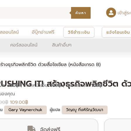
เข้าสู
ค้นหา
์สออนไลน์
อีบุ๊กอ่านฟรี
วิธีชำระเงิน
แจ้งโอนเงิน
คอร์สออนไลน์
สินค้าอื่นๆ
างธุรกิจพลิกชีวิต ด้วยสื่อโซเชียล (หนังสือเกรด B)
USHING IT! สร้างธุรกิจพลิกชีวิต ด้ว
ปก:
350฿
|
ราคาหน้าเว็บ:
109฿
|
ราคาสมาชิก:
109฿
Original
Current
price
price
00
฿
109.00
฿
ียน
Gary Vaynerchuk
ผู้แปล
วิญญู กิ่งหิรัญวัฒนา
was:
is:
350.00฿.
109.00฿.
จัดส่งฟรี