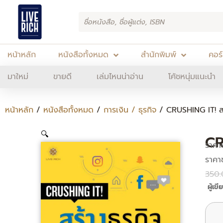
Skip
Products
to
search
content
หน้าหลัก
หนังสือทั้งหมด
สำนักพิมพ์
คอร
มาใหม่
ขายดี
เล่มไหนน่าอ่าน
โค้ชหนุ่มแนะนำ
หน้าหลัก
/
หนังสือทั้งหมด
/
การเงิน / ธุรกิจ
/ CRUSHING IT! สร้
🔍
CR
ราคา
350.
ผู้เข