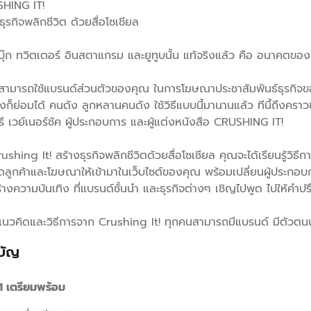
สือ
HING IT!
ธุรกิจพลิกชีวิต ด้วยสื่อโซเชียล
ุ๊ก ทวิตเตอร์ อินสตาแกรม และยูทูบนั้น แท้จริงแล้ว คือ อนาคตของ
สามารถใช้แบรนด์ส่วนตัวของคุณ ในการโฆษณาประชาสัมพันธ์ธุรกิจข
งก็ย่อมได้ คนดัง ลูกหลานคนดัง ใช้วิธีแบบนี้มานานแล้ว ทีนี้ถึงครา
ี เวย์เนอร์ชัค ผู้ประกอบการ และผู้แต่งหนังสือ CRUSHING IT!
ushing It! สร้างธุรกิจพลิกชีวิตด้วยสื่อโซเชียล คุณจะได้เรียนรู้วิ
ดลูกค้าและโฆษณาให้เข้ามาในเว็บไซต์ของคุณ พร้อมเปลี่ยนผู้ประกอบการ
้างความบันเทิง ที่แบรนด์ชั้นนำ และธุรกิจต่างๆ เชิญไปพูด ไปให้คำป
นวคิดและวิธีการจาก Crushing It! ทุกคนสามารถมีแบรนด์ มีตัวตนบนโล
บัญ
1 เตรียมพร้อม