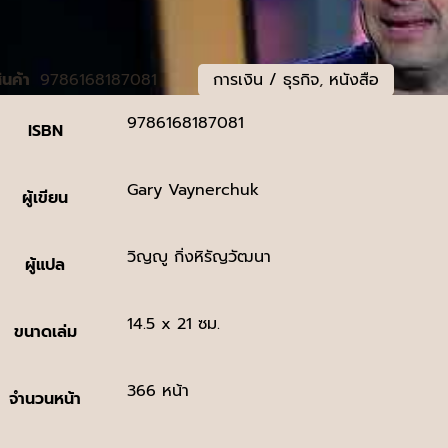
สินค้า
9786168187081
การเงิน / ธุรกิจ
,
หนังสือ
9786168187081
ISBN
Gary Vaynerchuk
ผู้เขียน
วิญญู กิ่งหิรัญวัฒนา
ผู้แปล
14.5 x 21 ซม.
ขนาดเล่ม
366 หน้า
จำนวนหน้า