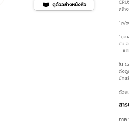
(หนัง
CRUS
ดูตัวอย่างหนังสือ
สร้าง
เกรด
B)
“เฟซบ
ชิ้น
“คุณ
มันเอ
… แกร
ใน Cr
ดึงดู
นักสร
ด้วยแ
สาร
ภาค 