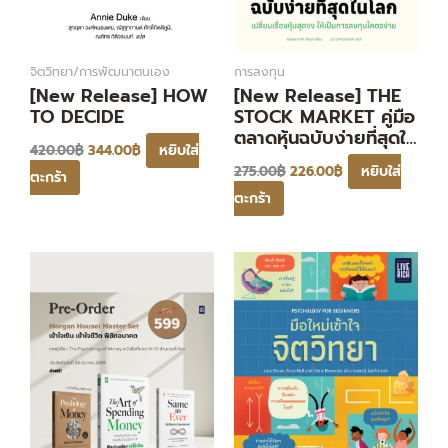
จิตวิทยา/การพัฒนาตนเอง
การลงทุน
[New Release] HOW
[New Release] THE
TO DECIDE
STOCK MARKET คู่มือ
ตลาดหุ้นฉบับง่ายที่สุดใน
หยิบใส่
420.00
฿
344.00
฿
โลก
หยิบใส่
275.00
฿
226.00
฿
ตะกร้า
ตะกร้า
Original
Current
Original
Current
price
price
price
price
was:
is:
was:
is:
901.00฿.
599.00฿.
345.00฿.
283.00฿.