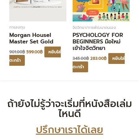
การลงทุน
จิตวิทยา/การพัฒนาตนเอง
Morgan Housel
PSYCHOLOGY FOR
Master Set Gold
BEGINNERS มือใหม่
เข้าใจจิตวิทยา
หยิบใส่
901.00
฿
599.00
฿
หยิบใส่
345.00
฿
283.00
฿
ตะกร้า
ตะกร้า
ถ้ายังไม่รู้ว่าจะเริ่มที่หนังสือเล่ม
ไหนดี
ปรึกษาเราได้เลย