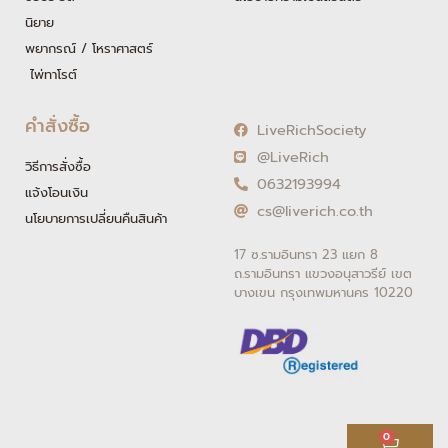
นิยาย
พยากรณ์ / โหราศาสตร์
ไพ่ทาโรต์
คำสั่งซื้อ
LiveRichSociety
@LiveRich
วิธีการสั่งซื้อ
0632193994
แจ้งโอนเงิน
cs@liverich.co.th
นโยบายการเปลี่ยนคืนสินค้า
17 ซ.รามอินทรา 23 แยก 8
ถ.รามอินทรา แขวงอนุสาวรีย์ เขต
บางเขน กรุงเทพมหานคร 10220
Cart
0