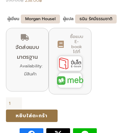
290.00
฿
238.00
฿
was:
is:
290.00฿.
238.00฿.
ผู้เขียน
Morgan Housel
ผู้แปล
ธนิน รัศมีธรรมชาติ
ซื้อแบบ
E-
จัดส่งแบบ
book
ได้ที่
มาตรฐาน
Availability:
มีสินค้า
จำนวน
The
หยิบใส่ตะกร้า
Psychology
of