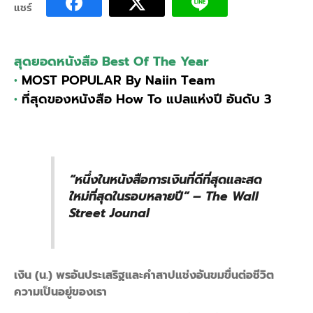
Money
แชร์
จิตวิทยา
ว่า
ด้วย
สุดยอดหนังสือ Best Of The Year
เงิน
•
MOST POPULAR By Naiin Team
ชิ้น
•
ที่สุดของหนังสือ How To แปลแห่งปี อันดับ 3
“หนึ่งในหนังสือการเงินที่ดีที่สุดและสด
ใหม่ที่สุดในรอบหลายปี” – The Wall
Street Jounal
เงิน (น.) พรอันประเสริฐและคำสาปแช่งอันขมขื่นต่อชีวิต
ความเป็นอยู่ของเรา