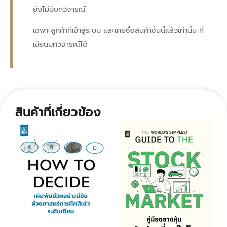
ยังไม่มีบทวิจารณ์
เฉพาะลูกค้าที่เข้าสู่ระบบ และเคยซื้อสินค้าชิ้นนี้แล้วเท่านั้น ที่
เขียนบทวิจารณ์ได้
สินค้าที่เกี่ยวข้อง
Original
Current
Original
Current
price
price
price
price
was:
is:
was:
is:
420.00฿.
344.00฿.
275.00฿.
226.00฿.