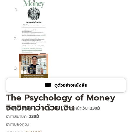
ดูตัวอย่างหนังสือ
The Psychology of Money
จิตวิทยาว่าด้วยเงิน
ราคาปก:
290฿
ราคาหน้าเว็บ:
238฿
ราคาสมาชิก:
238฿
Original
Current
price
price