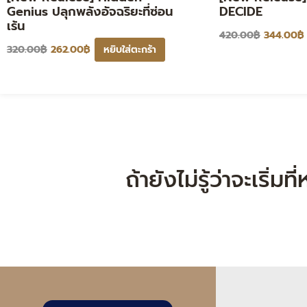
Genius ปลุกพลังอัจฉริยะที่ซ่อน
DECIDE
เร้น
420.00
฿
344.00
฿
320.00
฿
262.00
฿
หยิบใส่ตะกร้า
ถ้ายังไม่รู้ว่าจะเริ่ม