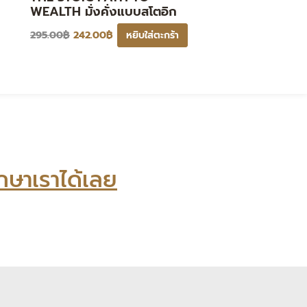
WEALTH มั่งคั่งแบบสโตอิก
295.00
฿
242.00
฿
หยิบใส่ตะกร้า
กษาเราได้เลย