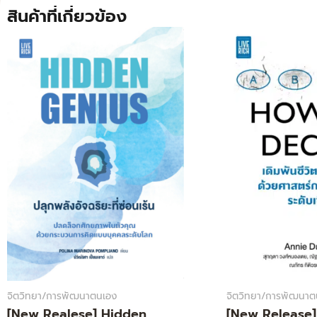
สินค้าที่เกี่ยวข้อง
Original
Current
Original
price
price
price
was:
is:
was:
i
320.00฿.
262.00฿.
420.00฿.
จิตวิทยา/การพัฒนาตนเอง
จิตวิทยา/การพัฒนาต
[New Realese] Hidden
[New Release