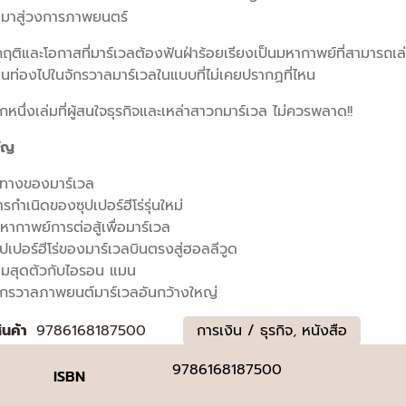
้ามาสู่วงการภาพยนตร์
กฤติและโอกาสที่มาร์เวลต้องฟันฝ่าร้อยเรียงเป็นมหากาพย์ที่สามารถเ
านท่องไปในจักรวาลมาร์เวลในแบบที่ไม่เคยปรากฏที่ไหน
ีกหนึ่งเล่มที่ผู้สนใจธุรกิจและเหล่าสาวกมาร์เวล ไม่ควรพลาด!!
ัญ
้นทางของมาร์เวล
รกำเนิดของซุปเปอร์ฮีโร่รุ่นใหม่
ากาพย์การต่อสู้เพื่อมาร์เวล
ปเปอร์ฮีโร่ของมาร์เวลบินตรงสู่ฮอลลีวูด
ุ่มสุดตัวกับไอรอน แมน
ักรวาลภาพยนต์มาร์เวลอันกว้างใหญ่
สินค้า
9786168187500
การเงิน / ธุรกิจ
,
หนังสือ
9786168187500
ISBN