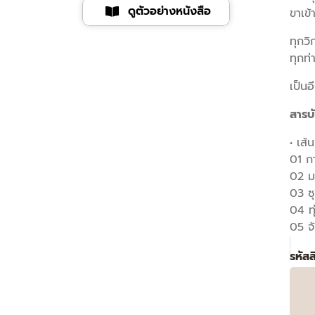
ดูตัวอย่างหนังสือ
ขาเข
เวล
สตู
ทุกวิ
ดิโอ
ทุกท่
ชิ้น
เป็นอ
สารบ
• เส
01 กา
02 มห
03 ซุ
04 ท
05 จ
รหัส