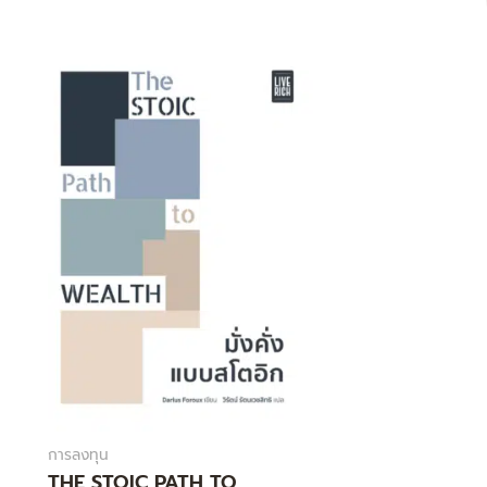
Original
Current
price
price
was:
is:
295.00฿.
242.00฿.
การลงทุน
THE STOIC PATH TO