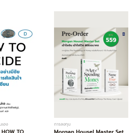
Current
Original
Current
price
price
price
s:
was:
is:
344.00฿.
879.00฿.
559.00฿.
นเอง
การลงทุน
] HOW TO
Morgan Housel Master Set