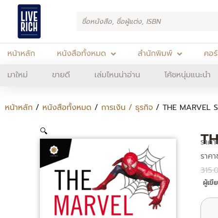
Skip
Products
to
search
content
หน้าหลัก
หนังสือทั้งหมด
สำนักพิมพ์
คอร
มาใหม่
ขายดี
เล่มไหนน่าอ่าน
โค้ชหนุ่มแนะนำ
หน้าหลัก
/
หนังสือทั้งหมด
/
การเงิน / ธุรกิจ
/ THE MARVEL STU
🔍
TH
ราคา
315.
ผู้เข