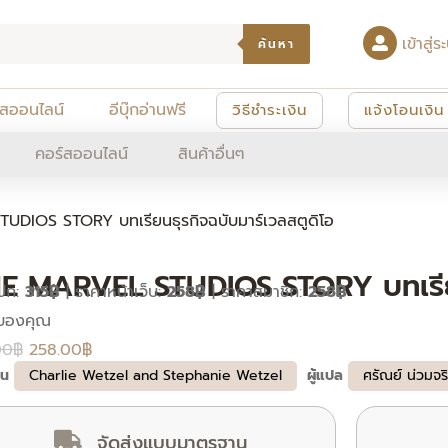
เข้าสู
ค้นหา
์สออนไลน์
อีบุ๊กอ่านฟรี
วิธีชำระเงิน
แจ้งโอนเงิน
คอร์สออนไลน์
สินค้าอื่นๆ
DIOS STORY บทเรียนธุรกิจฉบับมาร์เวลสตูดิโอ
E MARVEL STUDIOS STORY บทเรียนธ
ปก:
315฿
|
ราคาหน้าเว็บ:
258฿
|
ราคาสมาชิก:
258฿
Original
Current
price
price
00
฿
258.00
฿
ียน
Charlie Wetzel and Stephanie Wetzel
ผู้แปล
ศรัณย์ น่วมจร
was:
is:
315.00฿.
258.00฿.
จัดส่งแบบมาตรฐาน