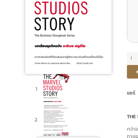
จำนว
THE
MAR
STU
STO
แชร์
บท
เรียน
THE 
ธุรกิจ
ฉบับ
กว่า
มาร์
ทางธุ