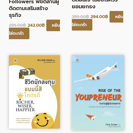
Followers พิชิตล้านผู้
ยอมยกธง
ติดตามเสริมสร้าง
ธุรกิจ
359.00
฿
294.00
฿
หยิบ
ใส่ตะกร้า
295.00
฿
242.00
฿
หยิบ
ใส่ตะกร้า
Original
Current
Original
Current
price
price
price
price
was:
is:
was:
is:
465.00฿.
381.00฿.
320.00฿.
262.00฿.