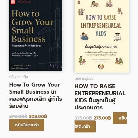
was:
is:
was:
is:
370.00฿.
303.00฿.
335.00฿.
275.00฿.
บริหารธุรกิจ
บริหารธุรกิจ
How To Grow Your
HOW TO RAISE
Small Business เท
ENTREPRENEURIAL
คออฟธุรกิจเล็ก สู่กำไร
KIDS ปั้นลูกเป็นผู้
ร้อยล้าน
ประกอบการ
370.00
฿
303.00
฿
335.00
฿
275.00
฿
หยิบ
หยิบใส่ตะกร้า
ใส่ตะกร้า