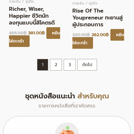
การเงิน / ธุรกิจ
การเงิน / ธุรกิจ
Richer, Wiser,
Rise Of The
Happier ชีวิตนัก
Youpreneur ทะยานสู่
ลงทุนแบบนี้สิโคตรดี
ผู้ประกอบการ
465.00
฿
381.00
฿
หยิบ
320.00
฿
262.00
฿
หยิบ
ใส่ตะกร้า
ใส่ตะกร้า
1
2
3
ถัดไป
ชุดหนังสือแนะนำ
สำหรับคุณ
รายการหนังสือที่เราคัดสรร