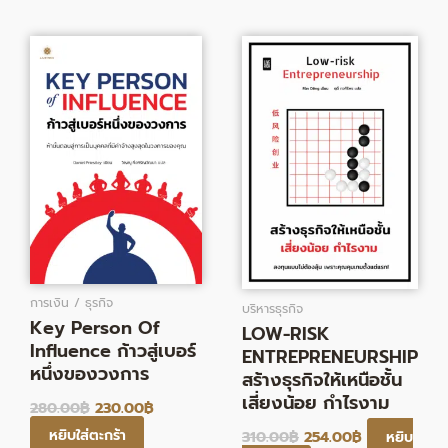
Original
Current
Original
Current
price
price
price
price
was:
is:
was:
is:
280.00฿.
230.00฿.
310.00฿.
254.00฿.
การเงิน / ธุรกิจ
บริหารธุรกิจ
Key Person Of
LOW-RISK
Influence ก้าวสู่เบอร์
ENTREPRENEURSHIP
หนึ่งของวงการ
สร้างธุรกิจให้เหนือชั้น
เสี่ยงน้อย กําไรงาม
280.00
฿
230.00
฿
หยิบใส่ตะกร้า
310.00
฿
254.00
฿
หยิบ