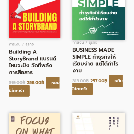
การเงิน / ธุรกิจ
การเงิน / ธุรกิจ
BUSINESS MADE
Building A
SIMPLE ทําธุรกิจให้
StoryBrand แบรนด์
เรียบง่าย แต่ได้กําไร
ไหนจะปัง วัดที่พลัง
งาม
การสื่อสาร
313.00
฿
257.00
฿
หยิบ
315.00
฿
258.00
฿
หยิบ
ใส่ตะกร้า
ใส่ตะกร้า
Original
Current
Original
Current
price
price
price
price
was:
is:
was:
is:
270.00฿.
221.00฿.
210.00฿.
172.00฿.