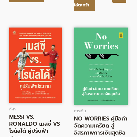
ใส่ตะกร้า
Original
Current
Original
Current
price
price
price
price
was:
is:
was:
is:
395.00฿.
324.00฿.
299.00฿.
245.00฿.
กีฬา
การเงิน
MESSI VS.
NO WORRIES คู่มือกํา
RONALDO เมสซี่ VS
จัดความเครียด สู่
โรนัลโด้ คู่ปรับฟ้า
อิสรภาพการเงินสุดชิล