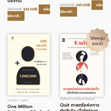
ประทาน
299.00
฿
245.00
฿
หยิบ
395.00
฿
324.00
฿
หยิบ
ใส่ตะกร้า
ใส่ตะกร้า
Original
Current
Original
Current
price
price
price
price
was:
is:
was:
is:
295.00฿.
242.00฿.
359.00฿.
294.00฿.
จิตวิทยา/การพัฒนาตนเอง
การเงิน / ธุรกิจ
Quit ศาสตร์แห่งการ
One Million
ตัดสินใจ เมื่อไหร่ควร