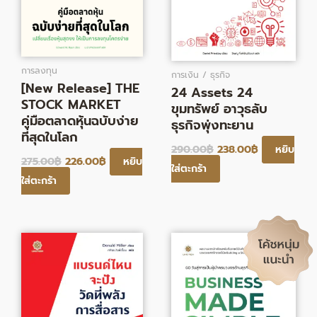
การลงทุน
การเงิน / ธุรกิจ
[New Release] THE
24 Assets 24
STOCK MARKET
ขุมทรัพย์ อาวุธลับ
คู่มือตลาดหุ้นฉบับง่าย
ธุรกิจพุ่งทะยาน
ที่สุดในโลก
290.00
฿
238.00
฿
หยิบ
275.00
฿
226.00
฿
หยิบ
ใส่ตะกร้า
ใส่ตะกร้า
Original
Current
Original
Current
price
price
price
price
was:
is:
was:
is:
315.00฿.
258.00฿.
313.00฿.
257.00฿.