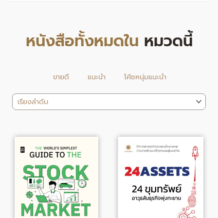
หนังสือทั้งหมดใน
หมวดนี้
ขายดี
แนะนำ
โค้ชหนุ่มแนะนำ
Original
Current
Original
Current
price
price
price
price
was:
is:
was:
is:
275.00฿.
226.00฿.
290.00฿.
238.00฿.