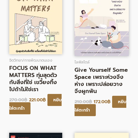
จิตวิทยา/การพัฒนาตนเอง
ไลฟ์สไตล์
FOCUS ON WHAT
Give Yourself Some
MATTERS ทุ่มสุดตัว
Space เพราะห่วงจึง
กับสิ่งที่ใช่ เขวี้ยงทิ้ง
ห่าง เพราะปล่อยวาง
ไปถ้าไม่ใช่เรา
จึงผูกพัน
270.00
฿
221.00
฿
หยิบ
210.00
฿
172.00
฿
หยิบ
ใส่ตะกร้า
ใส่ตะกร้า
Original
Current
Original
Current
price
price
price
price